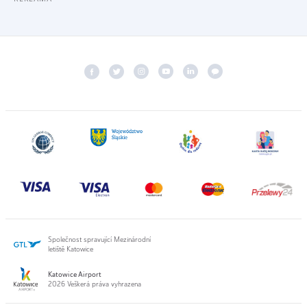
Společnost spravující Mezinárodní
letiště Katowice
Katowice Airport
2026 Veškerá práva vyhrazena