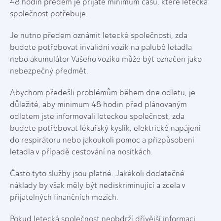
48 hodin předem je přijaté minimum času, které letecká
společnost potřebuje.
Je nutno předem oznámit letecké společnosti, zda
budete potřebovat invalidní vozík na palubě letadla
nebo akumulátor Vašeho vozíku může být označen jako
nebezpečný předmět.
Abychom předešli problémům během dne odletu, je
důležité, aby minimum 48 hodin před plánovaným
odletem jste informovali leteckou společnost, zda
budete potřebovat lékařský kyslík, elektrické napájení
do respirátoru nebo jakoukoli pomoc a přizpůsobení
letadla v případě cestování na nosítkách.
Často tyto služby jsou platné. Jakékoli dodatečné
náklady by však měly být nediskriminující a zcela v
přijatelných finančních mezích.
Pokud letecká společnost neobdrží dřívější informaci,