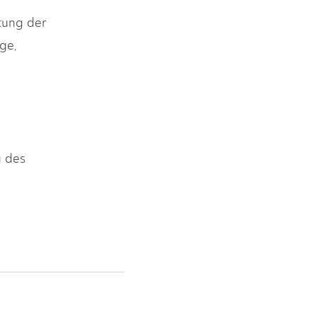
itung der
ge,
g des