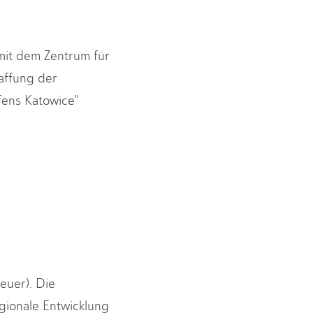
mit dem Zentrum für
affung der
fens Katowice"
euer). Die
gionale Entwicklung